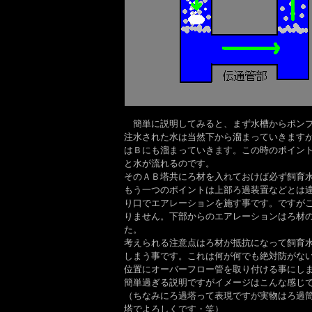
簡単に説明してみると、まず水槽からポンプ
注水された水は当然下から溜まっていきます
はＢにも溜まっていきます。この時のポイン
と水が流れるのです。
そのＡＢ塔共にろ材を入れておけば必ず飼育
もう一つのポイントは上部ろ過装置などとは
り口でエアレーションを施す事です。ですが
りません。下部からのエアレーションはろ材
た。
考えられる注意点はろ材が抵抗になって飼育
しまう事です。これは何が何でも絶対防がな
位置にオーバーフロー管を取り付ける事にし
簡単過ぎる説明ですがイメージはこんな感じ
（ちなみにろ過塔って表現ですが実物はろ過
塔でよろしくです・笑）