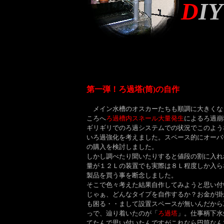
D
IY
第一弾！ろ過塔(筒)の自作
メイン水槽のオスカーたちも順調に大きくな
ころへ
ろ過槽内スネール大量発生
によるろ過崩
ギリギリでのろ過システムでの状況でこのよう
いろ過強化を考えました。スペース的にオーバ
の購入を検討しました。
しかし調べたり聞いたりすると値段の割に入れ
量が１２Ｌの装置でも実際は８Ｌ程度しか入ら
製品を買う事を断念しました。
そこで色々考えた結果自作してみようと思い付
じゃぁ、どんなタイプを自作するか？お金が掛
も困る・・まして設置スペースが無いんだから
っで、辿り着いたのが「
ろ過塔
」。仕事柄下水
てたんで思い付いたんですがこれなら円筒なん