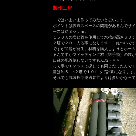
製作工程
ではいよいよ作ってみたいと思います。
ポイントは設置スペースの問題があるんでサイ
ースは約３０ｃｍ。
１５０Ａの塩ビ管を使用して水槽の高さ６０ｃ
２塔で２０Ｌ入る事になります・・厳ついです
ですが問題が発生。材料を購入しようとホーム
るんですがフィッテイング材（継手類）の数が
口径の配管使わないですもんね（＾＾；
って事で１２５Ａで探しても同じだったんで１
量は約５Ｌ×２塔で１０Ｌって計算になります
それでも既製外部濾過装置よりは多いかなって